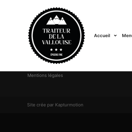
MENU
Accueil
Menu
Accueil
Traiteur
Location de vaisselle/Evénementiel
Épicerie fine
Contact
Mentions légales
Site crée par Kapturmotion