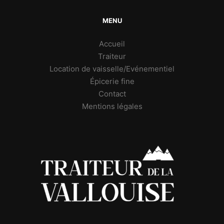
MENU
Accueil
Traiteur
Location de vaisselle/Evénementiel
Épicerie fine
Contact
Mentions légales